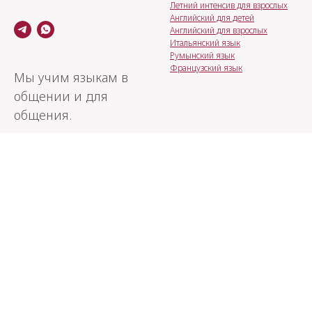
Летний интенсив для взрослых
Английский для детей
Английский для взрослых
Итальянский язык
Румынский язык
Французский язык
Мы учим языкам в
общении и для
общения.
Контакты
Городской лагерь
Ленинский проспект, 15, офис
Английский летний городской
225
лагерь
м. Октябрьская, м. Шаболовская
+7 (495) 226 01 49
cherrylane.msk@gmail.com
designed by AnnaDinges