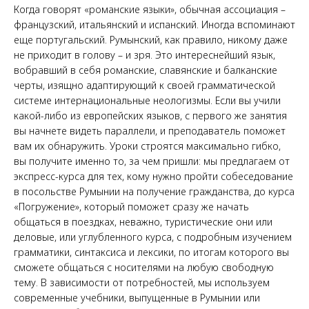
Когда говорят «романские языки», обычная ассоциация –
французский, итальянский и испанский. Иногда вспоминают
еще португальский. Румынский, как правило, никому даже
не приходит в голову – и зря. Это интереснейший язык,
вобравший в себя романские, славянские и балканские
черты, изящно адаптирующий к своей грамматической
системе интернациональные неологизмы. Если вы учили
какой-либо из европейских языков, с первого же занятия
вы начнете видеть параллели, и преподаватель поможет
вам их обнаружить. Уроки строятся максимально гибко,
вы получите именно то, за чем пришли: мы предлагаем от
экспресс-курса для тех, кому нужно пройти собеседование
в посольстве Румынии на получение гражданства, до курса
«Погружение», который поможет сразу же начать
общаться в поездках, неважно, туристические они или
деловые, или углубленного курса, с подробным изучением
грамматики, синтаксиса и лексики, по итогам которого вы
сможете общаться с носителями на любую свободную
тему. В зависимости от потребностей, мы используем
современные учебники, выпущенные в Румынии или