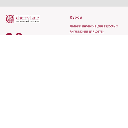
Курсы
Летний интенсив для взрослых
Английский для детей
Английский для взрослых
Итальянский язык
Румынский язык
Французский язык
Мы учим языкам в
общении и для
общения.
Контакты
Городской лагерь
Ленинский проспект, 15, офис
Английский летний городской
225
лагерь
м. Октябрьская, м. Шаболовская
+7 (495) 226 01 49
cherrylane.msk@gmail.com