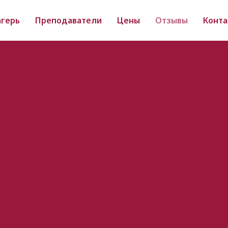
агерь
Преподаватели
Цены
Отзывы
Конта
Позвонить нам:
Москва
+7 (495) 226 01 49
м. Окт