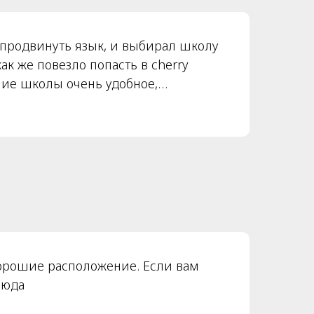
я, мне тут комфортно ждать дочь, а
аться!
 продвинуть язык, и выбирал школу
жим заниматься.
ак же повезло попасть в cherry
ние школы очень удобное,
джеры которые все доступно
 готовы помочь разобраться.
 очень крутые, креативные,
ятия, вдохновляющие.
орошие расположение. Если вам
сюда