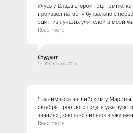
Учусь у Влада второй год, помню, ка
произвел на меня буквально с перво
один из лучших учителей в моей жи
идеально почувствовать конкретного
Read more
между самыми разными людьми в г
атмосферу и все доходчиво объяснит
Владом ощущаются как разрядка пос
Студент
как глоток свежего воздуха. Меня до
17:00:00 17-04-2025
что серьезные, сложные занятия мог
даваться. Всегда иду на занятие с р
предвкушаю, что хочу с ним обсудит
Я занимаюсь английским у Марины
октября прошлого года. я уже чувст
знаниях довольно сильно: я уже ме
ошибки в разговорной речи, почти 
Read more
времена, и в целом разговариваю д