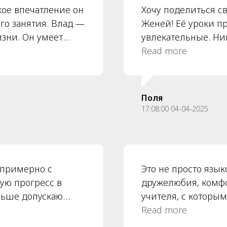
кое впечатление он
Хочу поделиться с
го занятия. Влад —
Женей! Её уроки п
зни. Он умеет
увлекательные. Ник
 ученика, создать
наполнен интерес
Read more
руппе приятную
благодаря которым
ь. Занятия с
превращается в на
ле тяжелого дня,
Женя всегда подд
Поля
 сих пор удивляет,
inspires меня дост
17:08:00 04-04-2025
ут так легко
обучению помогает
адостью, заранее
разных методов де
ь.
эффективными. Я ис
Рекомендую всем, к
 примерно с
Это не просто язык
потратить время н
вую прогресс в
дружелюбия, комфо
ньше допускаю
учителя, с которы
не забываю про
важно, когда нужно
Read more
овольно уверенно,
расположение, ую