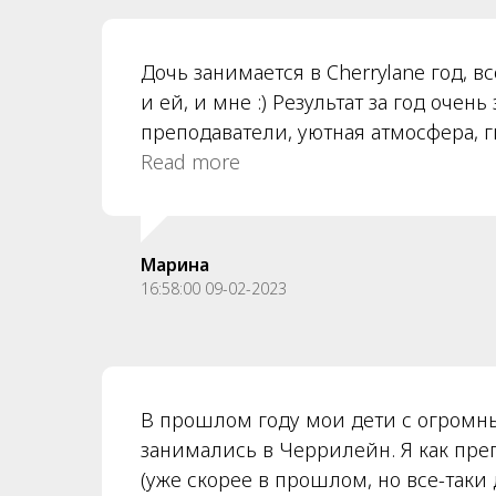
отличает Черрилейн от других язык
Дочь занимается в Cherrylane год, в
и ей, и мне :) Результат за год очень
преподаватели, уютная атмосфера, 
и онлайн форматов обучения, инди
Read more
к каждому ученику. Спасибо большо
Марина
16:58:00 09-02-2023
В прошлом году мои дети с огромн
занимались в Черрилейн. Я как пре
(уже скорее в прошлом, но все-таки 