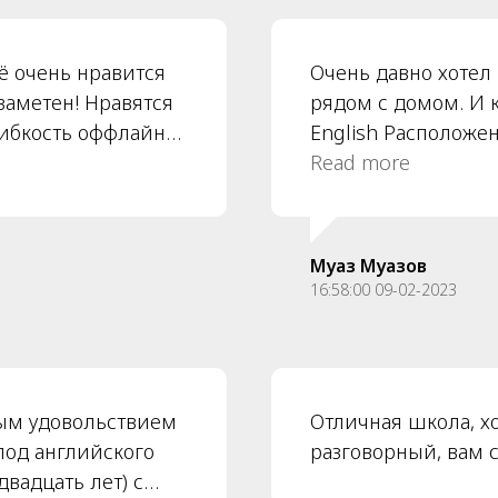
овых центров.
Атмосфера домашня
ей в радость заним
сё очень нравится
Очень давно хотел
С сентября продол
 заметен! Нравятся
рядом с домом. И к
гибкость оффлайн
English Расположе
видуальный подход
приветливые мене
Read more
е!
объясняют и всегда
Преподаватели все
вовлекающие в зан
​Муаз Муазов
16:58:00 09-02-2023
ым удовольствием
Отличная школа, х
под английского
разговорный, вам 
двадцать лет) с