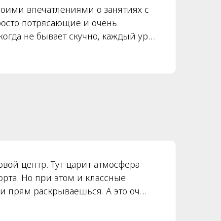
воими впечатлениями о занятиях с
росто потрясающие и очень
огда не бывает скучно, каждый урок
ными заданиями и активностями,
 изучение английского языка
стоящее удовольствие.
ерживает дружелюбную атмосферу и
игать новых высот. Её подход к
 легко усваивать материал, а обилие
лает занятия разнообразными и
кренне рада, что учусь у неё!
то хочет весело и с пользой
овой центр. Тут царит атмосфера
а изучение английского!
рта. Но при этом и классные
ми прям раскрываешься. А это оч
 снять блок «говорения». Удобное
тные кабинеты, малочисленные