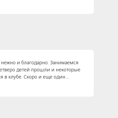
Обязательным элементом групповых
внимательное отношение к
лективного взаимодействия!
 ценным считаю это в детских
нежно и благодарно. Занимаемся
четверо детей прошли и некоторые
я в клубе. Скоро и еще один
азмерчик во всем : невероятно
отливая Женя и внимательная
ша, знающие творческие
тное помещение и удобное
да есть обратная связь, внимание