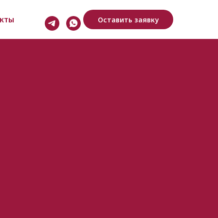
кты
Оставить заявку
, Ленинский проспект, 15, офис 225.
ябрьская, м. Шаболовская